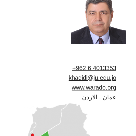
+962 6 4013353
khadidi@ju.edu.jo
www.warado.org
عمان - الاردن