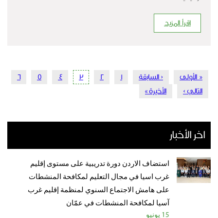
اقرأ المزيد
Pagination
First
« الأولى
‹ السابقة
Previous
1
الصفحة
2
الصفحة
3
Current
4
الصفحة
5
الصفحة
6
الصفحة
page
page
page
التالي ›
الصفحة
Last
الأخيرة »
التالية
page
اخر الأخبار
استضاف الاردن دورة تدريبية على مستوى إقليم
غرب اسيا في مجال التعليم لمكافحة المنشطات
على هامش الاجتماع السنوي لمنظمة إقليم غرب
آسيا لمكافحة المنشطات في عمّان
15 يونيو